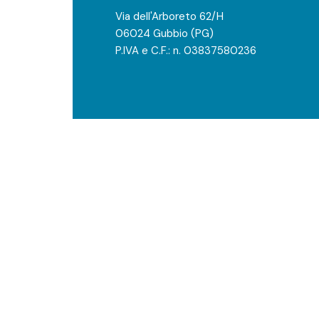
Via dell'Arboreto 62/H
06024 Gubbio (PG)
P.IVA e C.F.: n. 03837580236