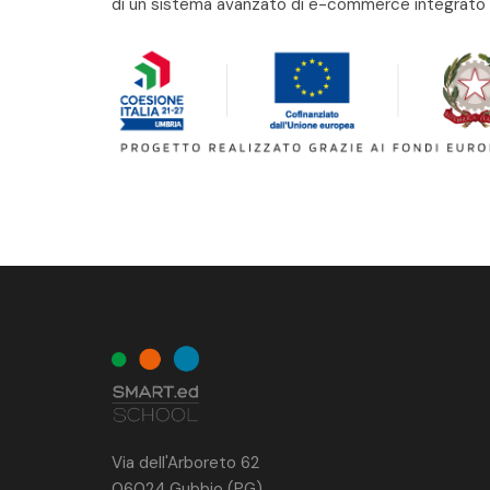
di un sistema avanzato di e-commerce integrato
Via dell'Arboreto 62
06024 Gubbio (PG)