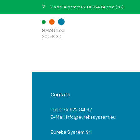
Via dell'Arboreto 62, 06024 Gubbio (PG)
Contatti
Tel: 075 922 04 67
E-Mail: info@eurekasystem.eu
Eureka System Srl