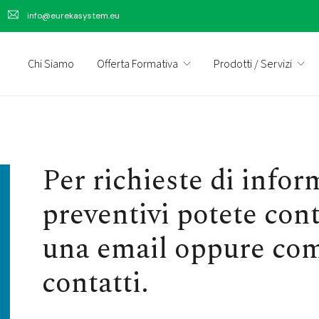
info@eurekasystem.eu
Chi Siamo
Offerta Formativa
Prodotti / Servizi
Per richieste di infor
preventivi potete cont
una email oppure com
contatti.