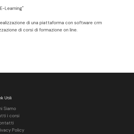
E-Learning"
ealizzazione di una piattaforma con software crm
zazione di corsi di formazione on line.
nk Utili
hi Siamo
tti i corsi
ontatti
ivacy Policy