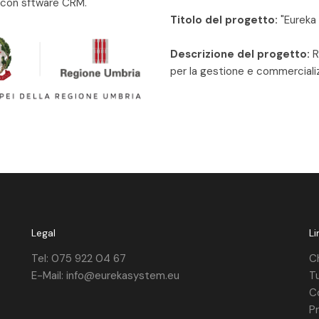
 con sftware CRM.
Titolo del progetto:
"Eureka 
Descrizione del progetto:
R
per la gestione e commercializ
Legal
Li
Tel: 075 922 04 67
C
E-Mail: info@eurekasystem.eu
Tu
C
Pr