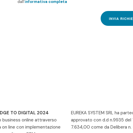
dall’
informativa completa
INVIA RICHI
IDGE TO DIGITAL 2024
EUREKA SYSTEM SRL ha parteci
io business online attraverso
approvato con d.d n.9935 del
a on line con implementazione
7.634,00 come da Delibera n.