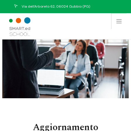
Via dell'Arboreto 62, 06024 Gubbio (PG)
info@eurekasystem.eu
Chi Siamo
Offerta Formativa
Prodotti / Servizi
Tutti i Corsi
Collabora con noi
Contatti
Aggiornamento