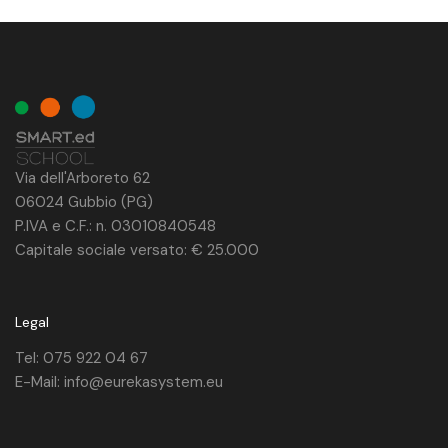
Via dell'Arboreto 62
06024 Gubbio (PG)
P.IVA e C.F.: n. 03010840548
Capitale sociale versato: € 25.000
Legal
Tel: 075 922 04 67
E-Mail: info@eurekasystem.eu