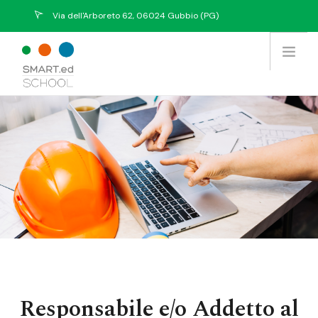
Via dell'Arboreto 62, 06024 Gubbio (PG)
info@eurekasystem.eu
Chi Siamo
Offerta Formativa
Prodotti / Servizi
Tutti i Corsi
Collabora con noi
Contatti
Responsabile e/o Addetto al