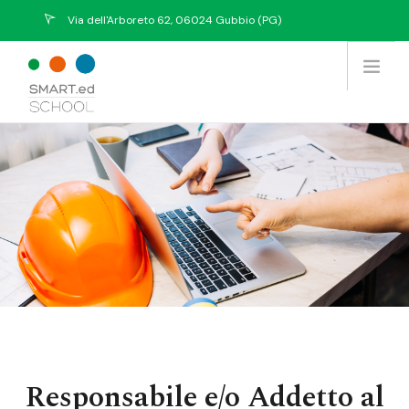
Via dell'Arboreto 62, 06024 Gubbio (PG)
info@eurekasystem.eu
Chi Siamo
Offerta Formativa
Prodotti / Servizi
Tutti i Corsi
Collabora con noi
Contatti
Responsabile e/o Addetto al