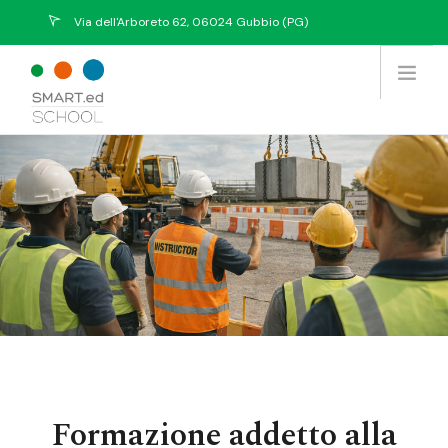
Via dell'Arboreto 62, 06024 Gubbio (PG)
info@eurekasystem.eu
Chi Siamo
Offerta Formativa
Prodotti / Servizi
Tutti i Corsi
Collabora con noi
Contatti
Formazione addetto alla