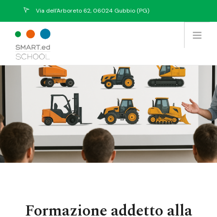
Via dell'Arboreto 62, 06024 Gubbio (PG)
info@eurekasystem.eu
Chi Siamo
Offerta Formativa
Prodotti / Servizi
Tutti i Corsi
Collabora con noi
Contatti
Formazione addetto alla