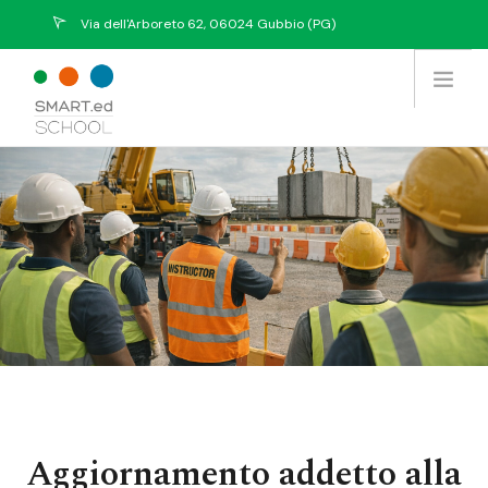
Via dell'Arboreto 62, 06024 Gubbio (PG)
info@eurekasystem.eu
Chi Siamo
Offerta Formativa
Prodotti / Servizi
Tutti i Corsi
Collabora con noi
Contatti
Aggiornamento addetto alla