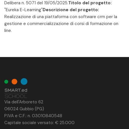
Delibera n. 5071 del 19/05/2025.
Titolo del progetto:
"Eureka E-Learning"
Descrizione del progetto:
Realizzazione di una piattaforma con software crm per la
gestione e commercializzazione di corsi di formazione on
line.
Via dell'Arboreto 62
06024 Gubbio (PG)
P.IVA e C.F.: n. 03010840548
Capitale sociale versato: € 25.000