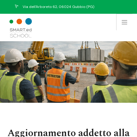
Via dell'Arboreto 62, 06024 Gubbio (PG)
info@eurekasystem.eu
Chi Siamo
Offerta Formativa
Prodotti / Servizi
Tutti i Corsi
Collabora con noi
Contatti
Aggiornamento addetto alla