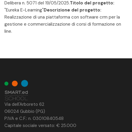
Delibera n. 5071 del 19/05/2025.
Titolo del progetto:
"Eureka E-Learning"
Descrizione del progetto:
Realizzazione di una piattaforma con software crm per la
gestione e commercializzazione di corsi di formazione on
line.
Via dell'Arboreto 62
06024 Gubbio (PG)
P.IVA e C.F.: n. 03010840548
Capitale sociale versato: € 25.000