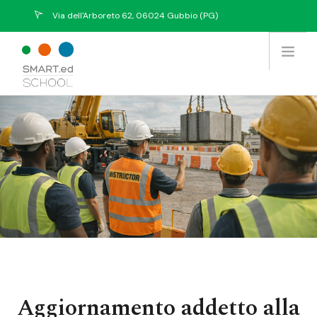
Via dell'Arboreto 62, 06024 Gubbio (PG)
info@eurekasystem.eu
Chi Siamo
Offerta Formativa
Prodotti / Servizi
Tutti i Corsi
Collabora con noi
Contatti
Aggiornamento addetto alla